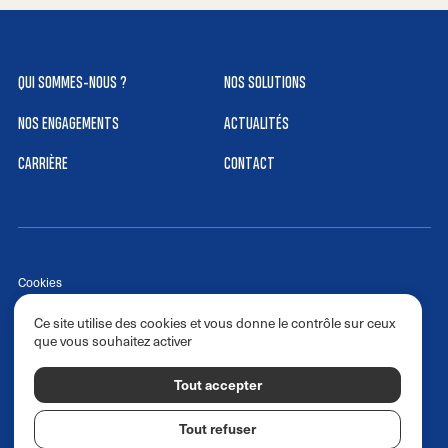
QUI SOMMES-NOUS ?
NOS SOLUTIONS
NOS ENGAGEMENTS
ACTUALITÉS
CARRIÈRE
CONTACT
Cookies
Réalisé par izhak.fr
Ce site utilise des cookies et vous donne le contrôle sur ceux
Politique de confidentialité
que vous souhaitez activer
Politique RH
Tout accepter
Suivez-nous @transportportmann sur :
Tout refuser